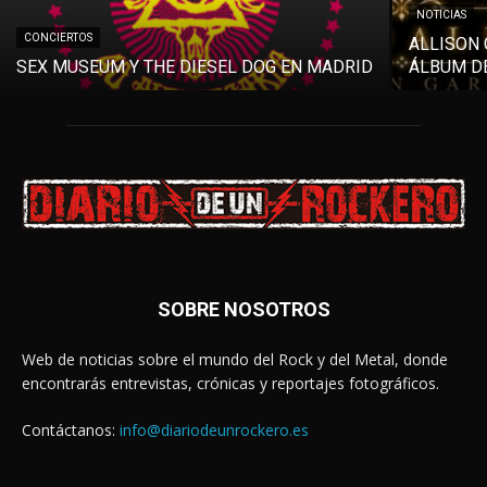
NOTICIAS
CONCIERTOS
ALLISON 
SEX MUSEUM Y THE DIESEL DOG EN MADRID
ÁLBUM DE
SOBRE NOSOTROS
Web de noticias sobre el mundo del Rock y del Metal, donde
encontrarás entrevistas, crónicas y reportajes fotográficos.
Contáctanos:
info@diariodeunrockero.es