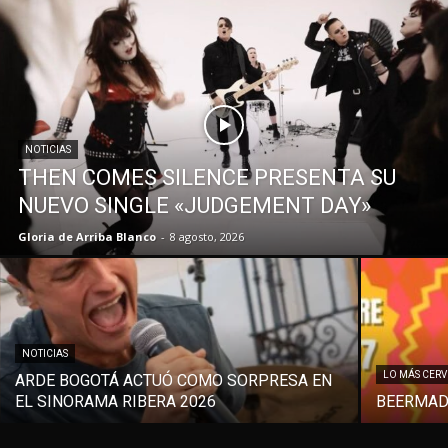
NOTICIAS
THEN COMES SILENCE PRESENTA SU
NUEVO SINGLE «JUDGEMENT DAY»
Gloria de Arriba Blanco
-
8 agosto, 2026
NOTICIAS
LO MÁS CER
ARDE BOGOTÁ ACTUÓ COMO SORPRESA EN
EL SINORAMA RIBERA 2026
BEERMAD