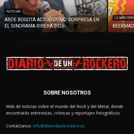
NOTICIAS
LO MÁS CER
ARDE BOGOTÁ ACTUÓ COMO SORPRESA EN
EL SINORAMA RIBERA 2026
BEERMAD
SOBRE NOSOTROS
Web de noticias sobre el mundo del Rock y del Metal, donde
encontrarás entrevistas, crónicas y reportajes fotográficos.
Contáctanos:
info@diariodeunrockero.es