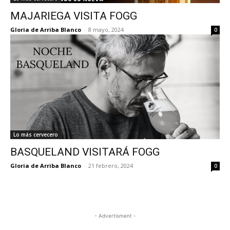
MAJARIEGA VISITA FOGG
Gloria de Arriba Blanco
-
8 mayo, 2024
0
Lo más cervecero
BASQUELAND VISITARÁ FOGG
Gloria de Arriba Blanco
-
21 febrero, 2024
0
- Advertisment -