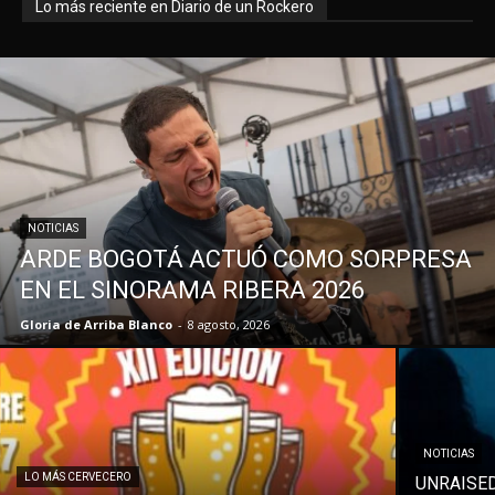
Lo más reciente en Diario de un Rockero
NOTICIAS
ARDE BOGOTÁ ACTUÓ COMO SORPRESA
EN EL SINORAMA RIBERA 2026
Gloria de Arriba Blanco
-
8 agosto, 2026
NOTICIAS
LO MÁS CERVECERO
UNRAISE