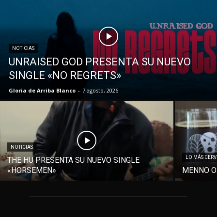
NOTICIAS
UNRAISED GOD PRESENTA SU NUEVO
SINGLE «NO REGRETS»
Gloria de Arriba Blanco
-
7 agosto, 2026
NOTICIAS
LO MÁS CER
THE HU PRESENTA SU NUEVO SINGLE
«HORSEMEN»
MENNO O