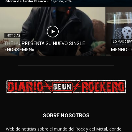
Gloria de Arriba Blanco
-
7 agosto, 2026
NOTICIAS
LO MÁS CER
THE HU PRESENTA SU NUEVO SINGLE
«HORSEMEN»
MENNO O
SOBRE NOSOTROS
Web de noticias sobre el mundo del Rock y del Metal, donde