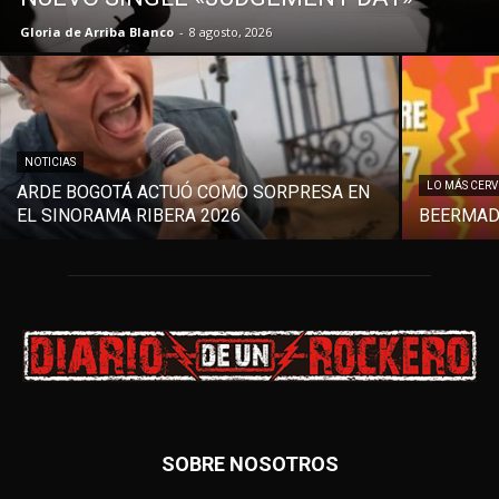
Gloria de Arriba Blanco
-
8 agosto, 2026
NOTICIAS
LO MÁS CER
ARDE BOGOTÁ ACTUÓ COMO SORPRESA EN
EL SINORAMA RIBERA 2026
BEERMAD
SOBRE NOSOTROS