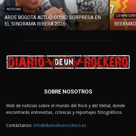
NOTICIAS
LO MÁS CER
ARDE BOGOTÁ ACTUÓ COMO SORPRESA EN
EL SINORAMA RIBERA 2026
BEERMAD
SOBRE NOSOTROS
Web de noticias sobre el mundo del Rock y del Metal, donde
encontrarás entrevistas, crónicas y reportajes fotográficos.
Contáctanos:
info@diariodeunrockero.es