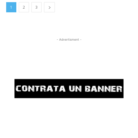
1
2
3
- Advertisment -