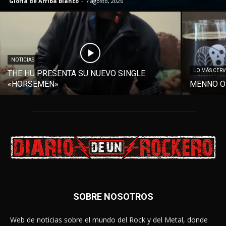
Gloria de Arriba Blanco
-
7 agosto, 2026
NOTICIAS
LO MÁS CER
THE HU PRESENTA SU NUEVO SINGLE
«HORSEMEN»
MENNO O
SOBRE NOSOTROS
Web de noticias sobre el mundo del Rock y del Metal, donde