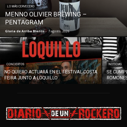
LO MÁS CERVECERO
MENNO OLIVIER BREWING –
PENTAGRAM
Gloria de Arriba Blanco
-
7 agosto, 2026
CONCIERTOS
NOTICIAS
NO QUIERO ACTUARÁ EN EL FESTIVAL COSTA
SE CUMPL
FEIRA JUNTO A LOQUILLO
ROMONES