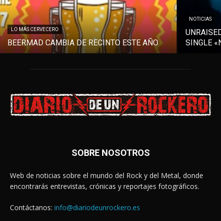
NOTICIAS
LO MÁS CERVECERO
UNRAISE
BEERMAD CAMBIA DE RECINTO ESTE AÑO
SINGLE «
SOBRE NOSOTROS
Web de noticias sobre el mundo del Rock y del Metal, donde
encontrarás entrevistas, crónicas y reportajes fotográficos.
Contáctanos:
info@diariodeunrockero.es