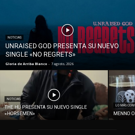
NOTICIAS
UNRAISED GOD PRESENTA SU NUEVO
SINGLE «NO REGRETS»
Gloria de Arriba Blanco
-
7 agosto, 2026
NOTICIAS
LO MÁS CER
THE HU PRESENTA SU NUEVO SINGLE
«HORSEMEN»
MENNO O