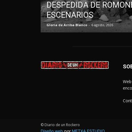
DESPEDIDA DE ROMONE
ESCENARIOS
Gloria de Arriba Blanco
-
6 agosto, 2026
SO
Web 
enco
Cont
© Diario de un Rockero
Diseño web
por
METXA ESTUDIO
.