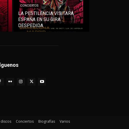
CONCIERTOS
LA PESTILENCIA VISITARÁ
ESPAÑA EN SU GIRA
DESPEDIDA
íguenos
e discos
Conciertos
Biografías
Varios