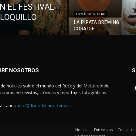
N EL FESTIVAL
 LOQUILLO
LO MÁS CERVECERO
LA PIRATA BREWING –
CORATGE
BRE NOSOTROS
S
de noticias sobre el mundo del Rock y del Metal, donde
ntrarás entrevistas, crónicas y reportajes fotográficos.
áctanos:
info@diariodeunrockero.es
Noticias
Entrevistas
Criticas d