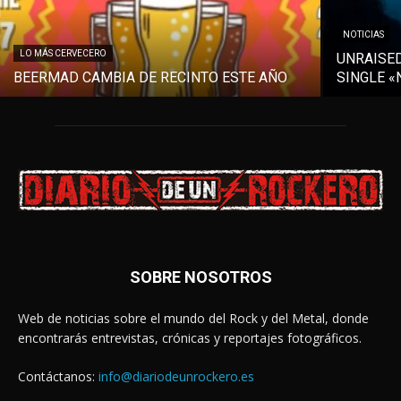
NOTICIAS
LO MÁS CERVECERO
UNRAISE
BEERMAD CAMBIA DE RECINTO ESTE AÑO
SINGLE «
SOBRE NOSOTROS
Web de noticias sobre el mundo del Rock y del Metal, donde
encontrarás entrevistas, crónicas y reportajes fotográficos.
Contáctanos:
info@diariodeunrockero.es