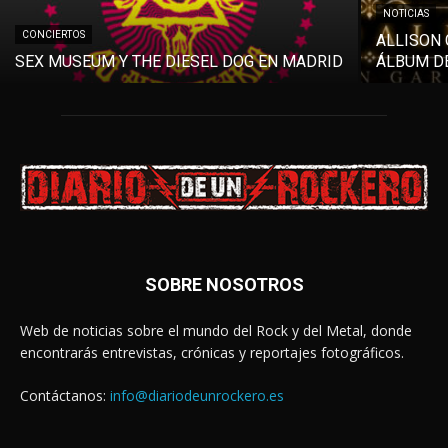
NOTICIAS
CONCIERTOS
ALLISON 
SEX MUSEUM Y THE DIESEL DOG EN MADRID
ÁLBUM DE
SOBRE NOSOTROS
Web de noticias sobre el mundo del Rock y del Metal, donde
encontrarás entrevistas, crónicas y reportajes fotográficos.
Contáctanos:
info@diariodeunrockero.es