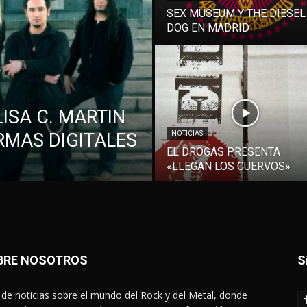
SEX MUSEUM Y THE DIESEL
DOG EN MADRID
ISA C. MARTIN
RMAS DIGITALES
NOTICIAS
EL DROGAS PRESENTA
«LLEGAN LOS CUERVOS»
BRE NOSOTROS
S
de noticias sobre el mundo del Rock y del Metal, donde