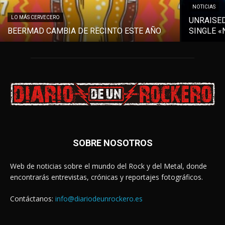
NOTICIAS
LO MÁS CERVECERO
UNRAISE
BEERMAD CAMBIA DE RECINTO ESTE AÑO
SINGLE «
SOBRE NOSOTROS
Web de noticias sobre el mundo del Rock y del Metal, donde
encontrarás entrevistas, crónicas y reportajes fotográficos.
Contáctanos:
info@diariodeunrockero.es