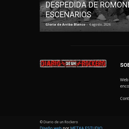
DESPEDIDA DE ROMONE
ESCENARIOS
Gloria de Arriba Blanco
-
6 agosto, 2026
SO
Web 
enco
Cont
© Diario de un Rockero
Diseño web
por
METXA ESTUDIO
.