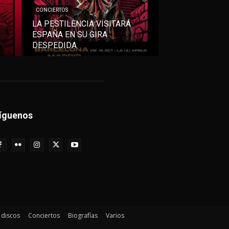
CONCIERTOS
LA PESTILENCIA VISITARÁ
ESPAÑA EN SU GIRA
DESPEDIDA
íguenos
e discos
Conciertos
Biografías
Varios