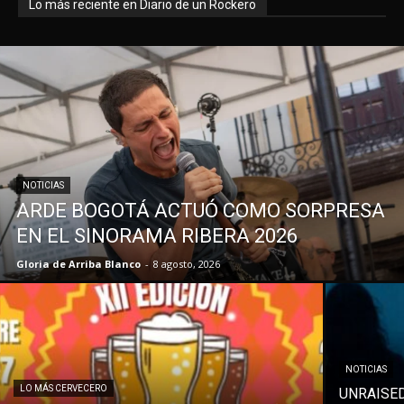
Lo más reciente en Diario de un Rockero
NOTICIAS
ARDE BOGOTÁ ACTUÓ COMO SORPRESA
EN EL SINORAMA RIBERA 2026
Gloria de Arriba Blanco
-
8 agosto, 2026
NOTICIAS
LO MÁS CERVECERO
UNRAISE