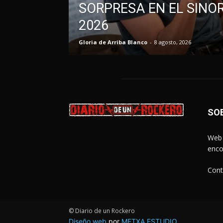
SORPRESA EN EL SINO
2026
Gloria de Arriba Blanco
-
8 agosto, 2026
SO
Web 
enco
Cont
© Diario de un Rockero
Diseño web
por
METXA ESTUDIO
.