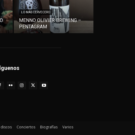
LO MÁS CERVECERO
VO
MENNO OLIVIER BREWING –
PENTAGRAM
íguenos
e discos
Conciertos
Biografías
Varios